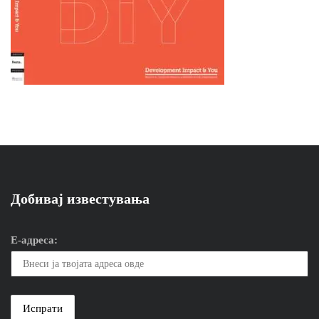
Добивај известувања
Е-адреса: