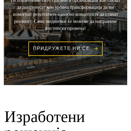
Ги покануваме сите граѓани и организации кои сакаат
да допринесат кон урбана трансформација да ни
помогнат резултатите односно концептите да станат
реалност. Само заеднички ќе можеме да направиме
вистинска промена!
ПРИДРУЖЕТЕ НИ СЕ
Изработени