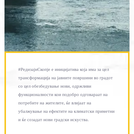
#РедизајнСкопје е иницијатива која има за цел
трансформација на јавните површини во градот
со цел обезбедување нови, одржливи
функционалности кои подобро одговараат на
потребите на жителите, ќе влијаат на
убалжување на ефектите на климатски приметни
и ќе созадат нови градски искуства.