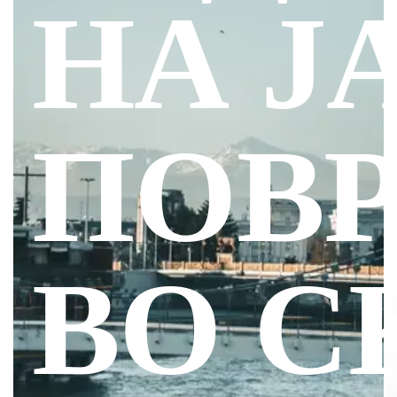
НА Ј
ПОВ
ВО С