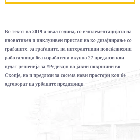
Во текот на 2019 и оваа година, со имплементацијата на
иновативен и инклузивен пристап на ко-дизајнирање со
граѓаните, за граѓаните, на интерактивни повеќедневни
работилници беа изработени вкупно 27 предлози кои
нудат решенија за #Редизајн на јавни површини во
Скопје, но и предлози за сосема нови простори кои ќе
одговорат на урбаните предизвици.