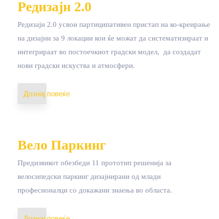
Редизајн 2.0
Редизајн 2.0 усвои партиципативен пристап на ко-креирање
на дизајни за 9 локации
кои ќе можат да систематизираат и
интегрираат во постоечкиот градски модел, да создадат
нови градски искуства и атмосфери.
Дознај повеќе
Вело Паркинг
Предизвикот обезбеди 11 прототип решенија за
велосипедски паркинг дизајнирани од млади
професионалци со докажани знаења во областа.
Дознај повеќе