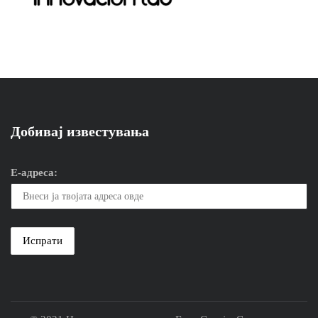
Добивај известувања
Е-адреса: