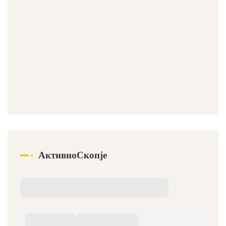
АктивноСкопје