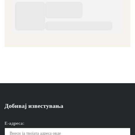
Добивај известувања
Е-адреса: