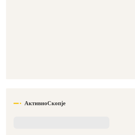
АктивноСкопје