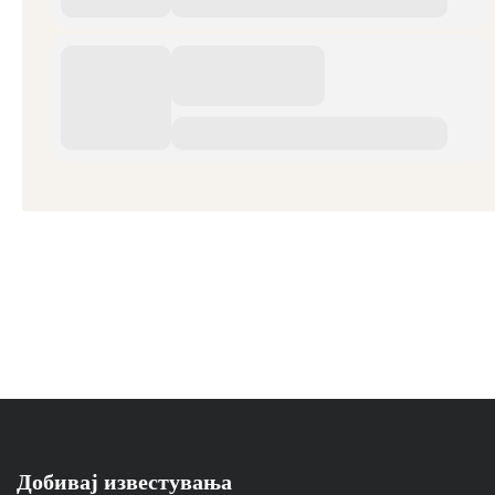
Добивај известувања