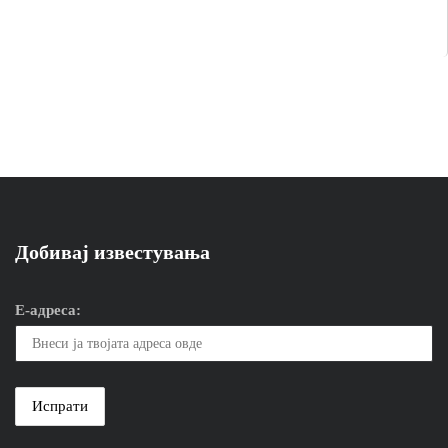
Добивај известувања
Е-адреса: