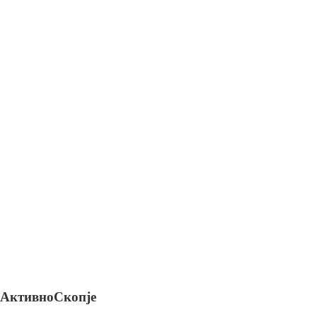
АктивноСкопје