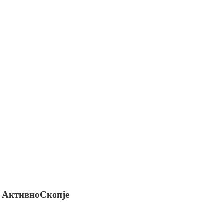
АктивноСкопје