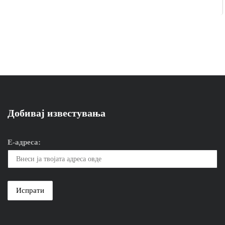
Добивај известувања
Е-адреса: