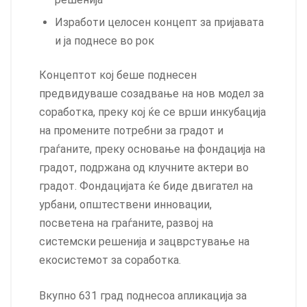
Изработи целосен концепт за пријавата
и ја поднесе во рок
Концептот кој беше поднесен
предвидуваше созадвање на нов модел за
соработка, преку кој ќе се врши инкубација
на промените потребни за градот и
граѓаните, преку основање на фондација на
градот, подржана од клучните актери во
градот. Фондацијата ќе биде двигател на
урбани, општествени инновации,
посветена на граѓаните, развој на
системски решенија и зацврстување на
екосистемот за соработка.
Вкупно 631 град поднесоа апликација за