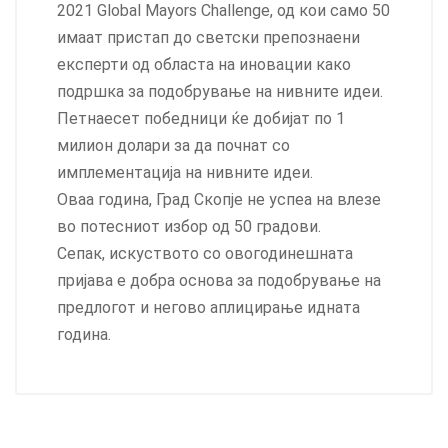
2021 Global Mayors Challenge, од кои само 50
имаат пристап до светски препознаени
експерти од областа на иновации како
подршка за подобрување на нивните идеи.
Петнаесет победници ќе добијат по 1
милион долари за да почнат со
имплементација на нивните идеи.
Оваа година, Град Скопје не успеа на влезе
во потесниот избор од 50 градови.
Сепак, искуството со овогодинешната
пријава е добра основа за подобрување на
предлогот и негово аплицирање идната
година.