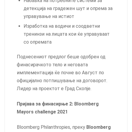
Набавка на потребните системи за
детекција на градежен шут и опрема за
управување на истиот
Изработка на водичи и соодветни
тренинзи на лицата кои ќе управуваат
со опремата
Поднесениот предлог беше одобрен од
финасирачкото тело и неговата
имплементација ќе почне во Август по
официјално потпишување на договорот.
Лидер на проектот е Град Скопје.
Пријава за финасирње 2: Bloomberg
Mayors challenge 2021
Bloomberg Philanthropies, преку
Bloomberg