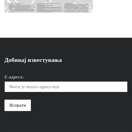
Добивај известувања
Е-адреса: