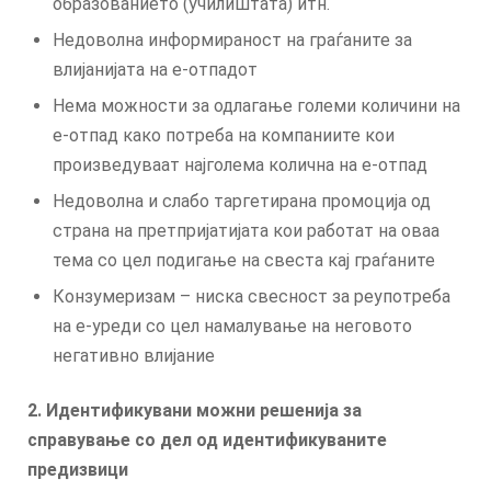
образованието (училиштата) итн.
Недоволна информираност на граѓаните за
влијанијата на е-отпадот
Нема можности за одлагање големи количини на
е-отпад како потреба на компаниите кои
произведуваат најголема колична на е-отпад
Недоволна и слабо таргетирана промоција од
страна на претпријатијата кои работат на оваа
тема со цел подигање на свеста кај граѓаните
Конзумеризам – ниска свесност за реупотреба
на е-уреди со цел намалување на неговото
негативно влијание
2. Идентификувани можни решенија за
справување со дел од идентификуваните
предизвици