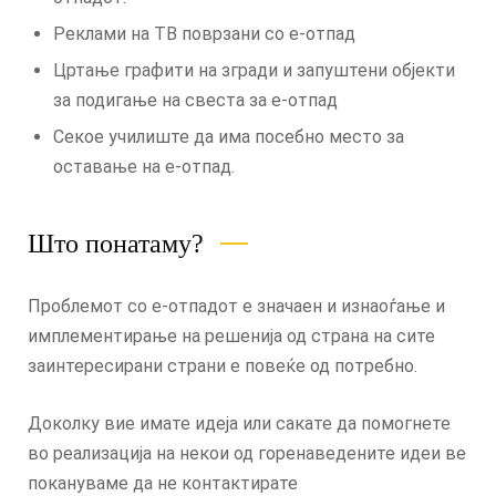
Реклами на ТВ поврзани со е-отпад
Цртање графити на згради и запуштени објекти
за подигање на свеста за е-отпад
Секое училиште да има посебно место за
оставање на е-отпад.
Што понатаму?
Проблемот со е-отпадот е значаен и изнаоѓање и
имплементирање на решенија од страна на сите
заинтересирани страни е повеќе од потребно.
Доколку вие имате идеја или сакате да помогнете
во реализација на некои од горенаведените идеи ве
покануваме да не контактирате