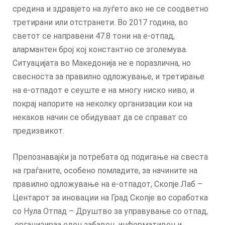
средина и здравјето на луѓето ако не се соодветно
третирани или отстранети. Во 2017 година, во
светот се направени 47.8 тони на е-отпад,
алармантен број кој константно се зголемува.
Ситуацијата во Македонија не е поразлична, но
свесноста за правилно одложување, и третирање
на е-отпадот е сеуште е на многу ниско ниво, и
покрај напорите на неколку организации кои на
некаков начин се обидуваат да се справат со
предизвикот.
Препознавајќи ја потребата од подигање на свеста
на граѓаните, особено помладите, за начините на
правилно одложување на е-отпадот, Скопје Лаб –
Центарот за иновации на Град Скопје во соработка
со Нула Отпад – Друштво за управување со отпад,
организираа еден забавен, информативен и