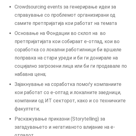
Crowdsourcing events за генерирање идеи за
справување со проблемот организирани од
самите претпријатија кои работат на темата
Основање на Фондации во склоп на во
претпријатијата кои собираат е-отпад, кои во
соработка со локални работилници би вршеле
поправка на стари уреди и би ги донирале на
социјално загрозени лица или би ги продавале по
набавна цена;
Зајакнување на соработка помоѓу компаниите
кои работат со е-оптад и локалните заедници,
компании од ИТ секторот, како и со техничките
факултети;
Раскажување приказни (Storytelling) за
загадувањето и негативното влијание на е-
отпадот.