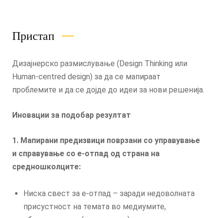
Пристап
Дизајнерско размислување (Design Thinking или
Human-centred design) за да се мапираат
проблемите и да се дојде до идеи за нови решенија.
Иновации за подобар резултат
1. Мапирани предизвици поврзани со управување
и справување со е-отпад од страна на
средношколците:
Ниска свест за е-отпад – заради недоволната
присустност на темата во медиумите,