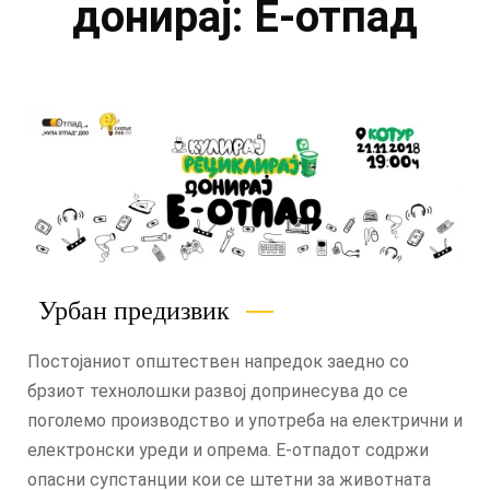
донирај: Е-отпад
Урбан предизвик
Постојаниот општествен напредок заедно со
брзиот технолошки развој допринесува до се
поголемо производство и употреба на електрични и
електронски уреди и опрема. Е-отпадот содржи
опасни супстанции кои се штетни за животната