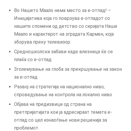
Во Нашето Маало нема место за е-отпад! –
Иницијатива која го поврзува е-отпадот со
нашите спомени од детство со серијата Наше
Маало и карактерот на зградата Кармен, која
зборува преку телевизор.
Средношколски забави каде влезница ќе се
плаќа со е-отпад
Зголемување на глоба за прекршување на закон
за е-отпад
Развој на стратегија на национално ниво,
спроведување на контрола на локално ниво
Објава на предизвици од страна на
претпријатијата кои ја адресираат темата е-
отпад со цел изнаоѓање нови решенија за
проблемот.