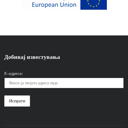
Добивај известувања
Е-адреса: