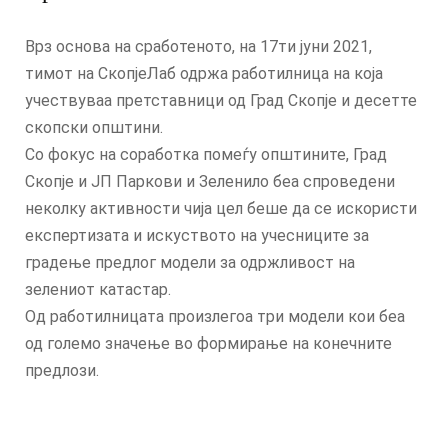
Врз основа на сработеното, на 17ти јуни 2021,
тимот на СкопјеЛаб одржа работилница на која
учествуваа претставници од Град Скопје и десетте
скопски општини.
Со фокус на соработка помеѓу општините, Град
Скопје и ЈП Паркови и Зеленило беа спроведени
неколку активности чија цел беше да се искористи
експертизата и искуството на учесниците за
градење предлог модели за одржливост на
зелениот катастар.
Од работилницата произлегоа три модели кои беа
од големо значење во формирање на конечните
предлози.