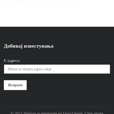
Добивај известувања
Е-адреса:
© 2021 Центар за иновации на Град Скопје. Сите права