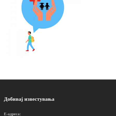
Добивај известувања
Е-адреса: