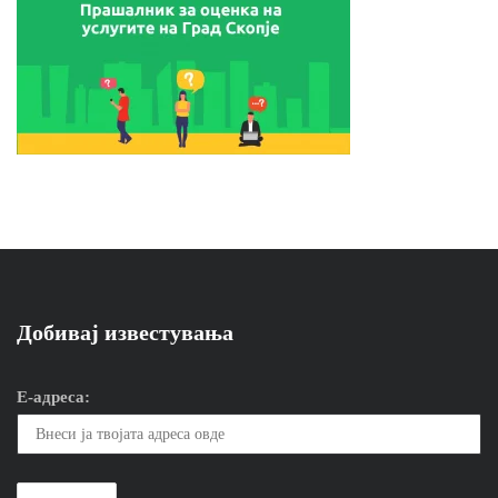
Добивај известувања
Е-адреса: