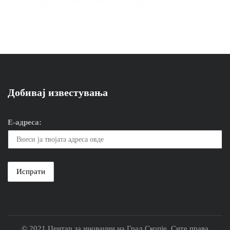
Добивај известувања
Е-адреса:
© 2021 Центар за иновации на Град Скопје. Сите права