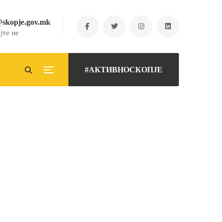
@skopje.gov.mk
јте не
#АКТИВНОСКОПЈЕ