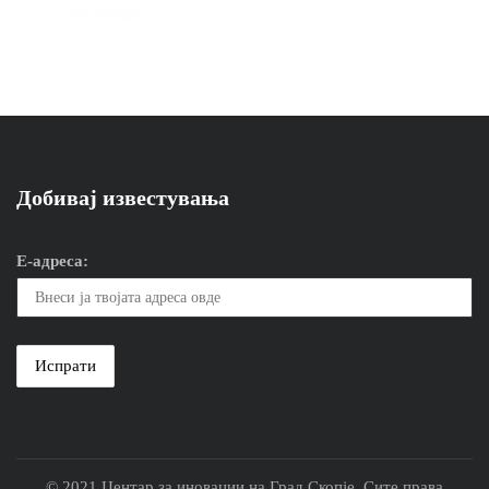
Добивај известувања
Е-адреса:
© 2021 Центар за иновации на Град Скопје. Сите права