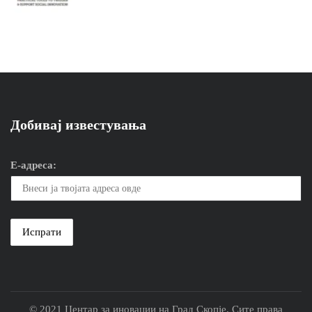
Добивај известувања
Е-адреса:
© 2021 Центар за иновации на Град Скопје. Сите права