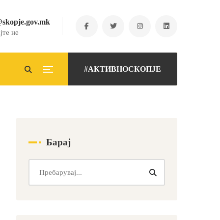
@skopje.gov.mk
јте не
#АКТИВНОСКОПЈЕ
Барај