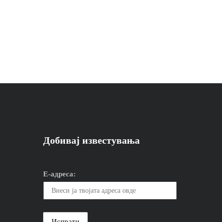
Добивај известувања
Е-адреса: