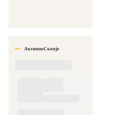
АктивноСкопје