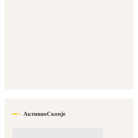
АктивноСкопје