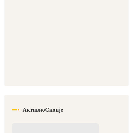
АктивноСкопје