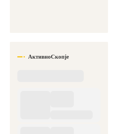
АктивноСкопје