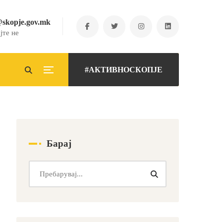
@skopje.gov.mk
јте не
#АКТИВНОСКОПЈЕ
Барај