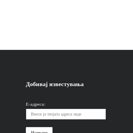
Добивај известувања
Е-адреса: