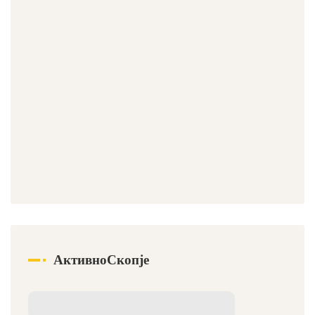
АктивноСкопје