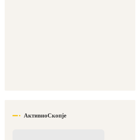
АктивноСкопје