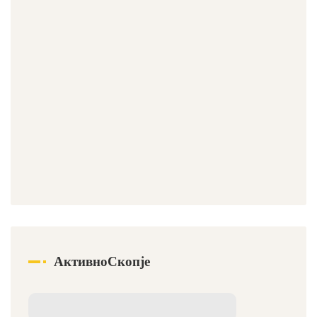
АктивноСкопје