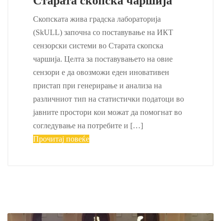
Старата скопска чаршија
Скопската жива градска лабораторија
(SkULL) започна со поставување на ИКТ
сензорски системи во Старата скопска
чаршија. Целта за поставувањето на овие
сензори е да овозможи еден иновативен
пристап при генерирање и анализа на
различниот тип на статистички податоци во
јавните простори кои можат да помогнат во
согледување на потребите и […]
Прочитај повеќе