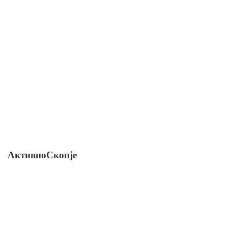
АктивноСкопје