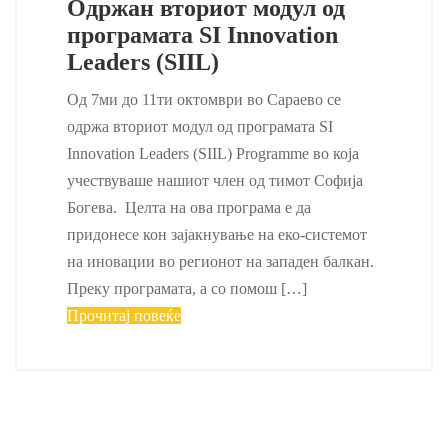
Одржан вториот модул од
програмата SI Innovation
Leaders (SIIL)
Од 7ми до 11ти октомври во Сараево се
одржа вториот модул од програмата SI
Innovation Leaders (SIIL) Programme во која
учествуваше нашиот член од тимот Софија
Богева. Целта на ова програма е да
придонесе кон зајакнување на еко-системот
на иновации во регионот на западен балкан.
Преку програмата, а со помош […]
Прочитај повеќе