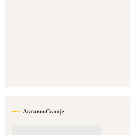
АктивноСкопје