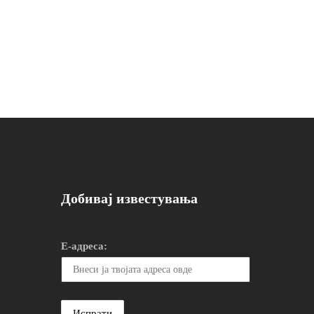
Добивај известувања
Е-адреса: