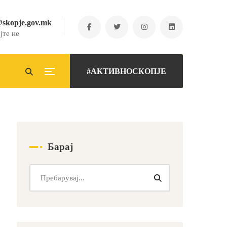
@skopje.gov.mk
јте не
#АКТИВНОСКОПЈЕ
Барај