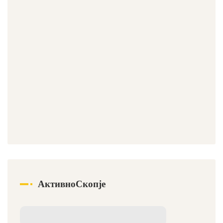
АктивноСкопје