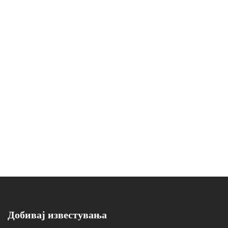
Добивај известувања