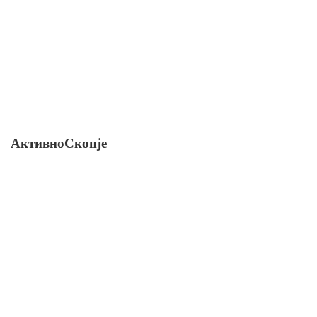
АктивноСкопје