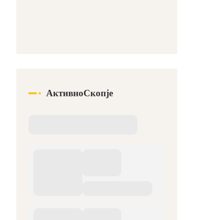
АктивноСкопје