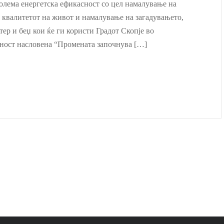
олема енергетска ефикасност со цел намалување на
 квалитетот на живот и намалување на загадувaњето,
тер и беџ кои ќе ги користи Градот Скопје во
сност насловена “Промената започнува […]