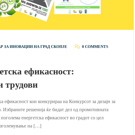
Р ЗА ИНОВАЦИИ НА ГРАД СКОПЈЕ
0 COMMENTS
етска ефикасност:
и трудови
ка ефикасност кои конкурираа на Конкурсот за дизајн за
аб. Избраните решенија ќе бидат дел од промотивната
поголема енергетска ефикасност во градот со цел
 зголемување на […]