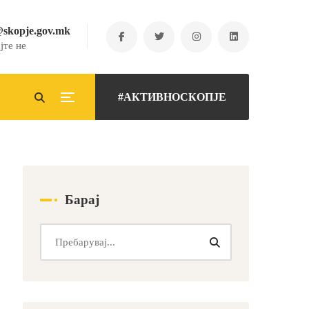
@skopje.gov.mk
јте не
#АКТИВНОСКОПЈЕ
Барај