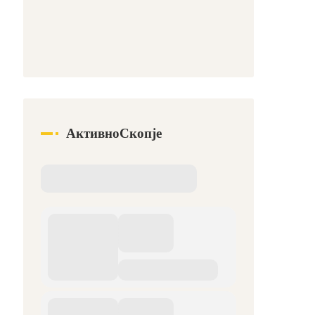
АктивноСкопје