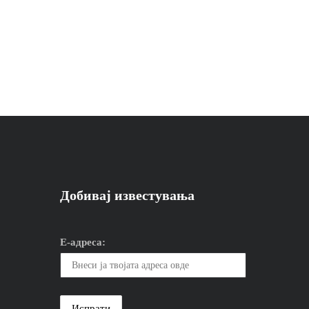
Добивај известувања
Е-адреса: