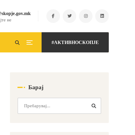
@skopje.gov.mk
јте не
#АКТИВНОСКОПЈЕ
Барај