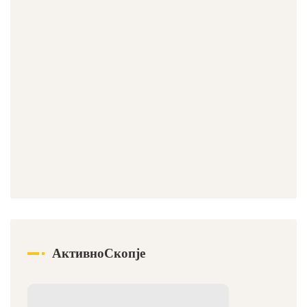
АктивноСкопје