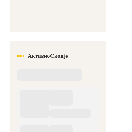
АктивноСкопје