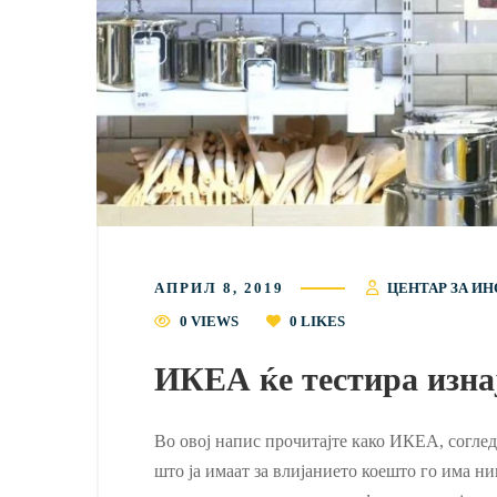
АПРИЛ 8, 2019
ЦЕНТАР ЗА ИН
0 VIEWS
0
LIKES
ИКЕА ќе тестира изна
Во овој напис прочитајте како ИКЕА, соглед
што ја имаат за влијанието коешто го има н