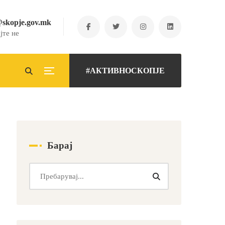
@skopje.gov.mk
јте не
#АКТИВНОСКОПЈЕ
Барај