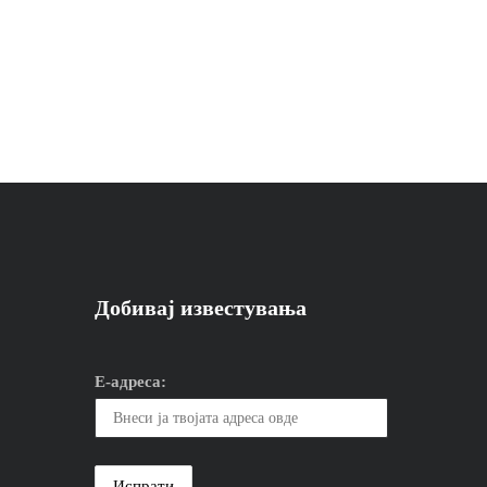
Добивај известувања
Е-адреса: