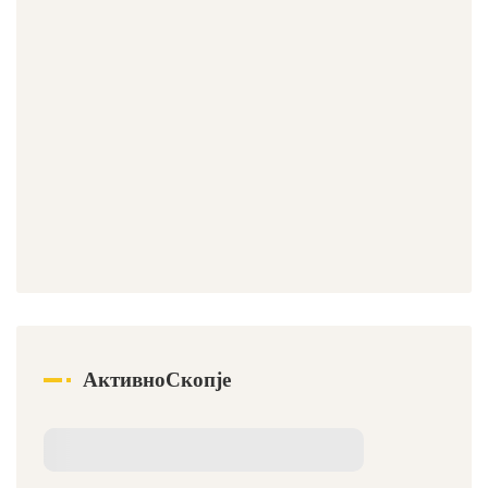
АктивноСкопје