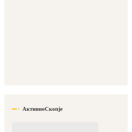
АктивноСкопје