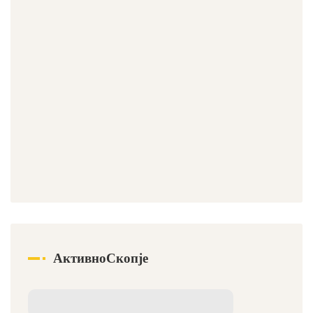
АктивноСкопје