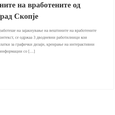
ните на вработените од
Град Скопје
работеше на зајакнување на вештините на вработените
 контекст, се одржаа 3 дводневни работилници кои
алатки за графички дизајн, креирање на интерактивни
 информации со […]