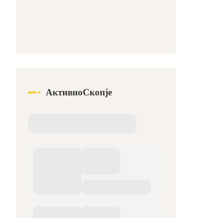
АктивноСкопје