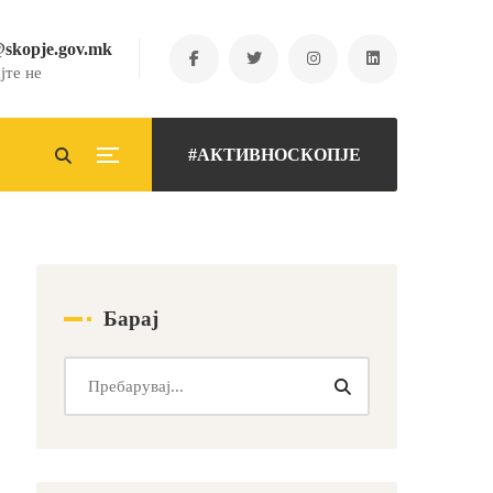
@skopje.gov.mk
јте не
#АКТИВНОСКОПЈЕ
Барај