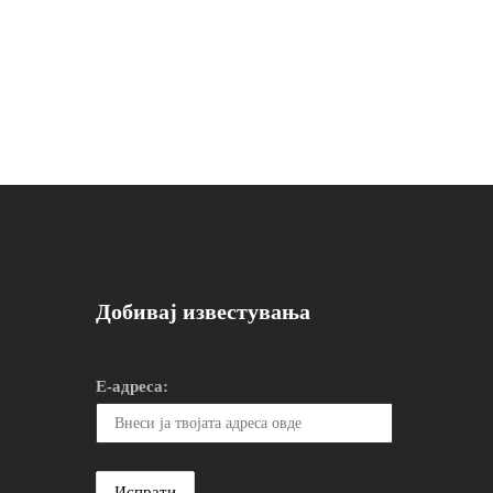
Добивај известувања
Е-адреса: