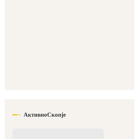
АктивноСкопје