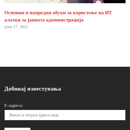
Основни и напредни обуки за користење на ИТ
алатки за јавната администрација
јуни 17, 2021
Добивај известувања
Е-адреса: