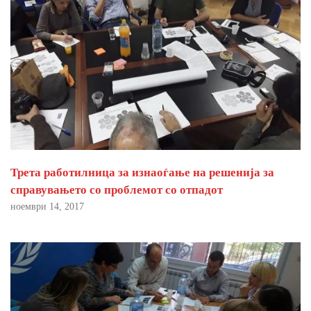
Трета работилница за изнаоѓање на решенија за
справувањето со проблемот со отпадот
ноември 14, 2017