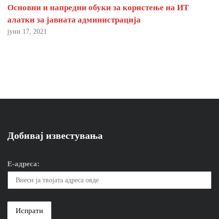
Основни и напредни обуки за користење на ИТ
алатки за јавната администрација
јуни 17, 2021
Добивај известувања
Е-адреса: