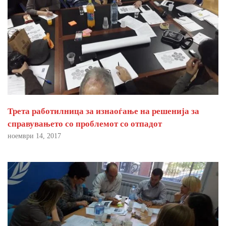
Трета работилница за изнаоѓање на решенија за
справувањето со проблемот со отпадот
ноември 14, 2017