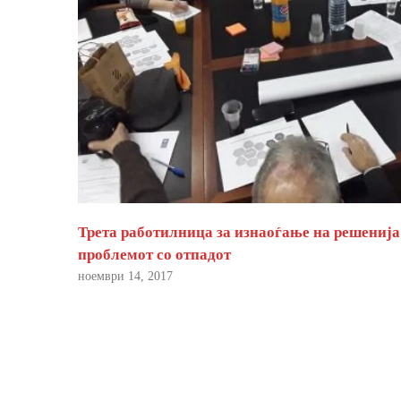
Трета работилница за изнаоѓање на решенија
проблемот со отпадот
ноември 14, 2017