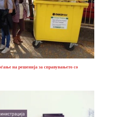
оѓање на решенија за справувањето со