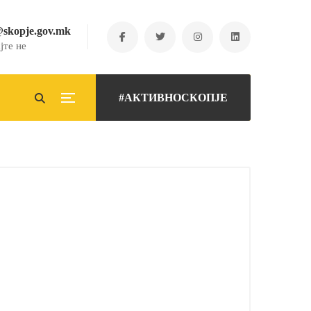
@skopje.gov.mk
јте не
#АКТИВНОСКОПЈЕ