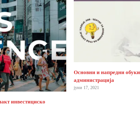
Основни и напредни обуки 
администрација
јуни 17, 2021
пакт инвестициско