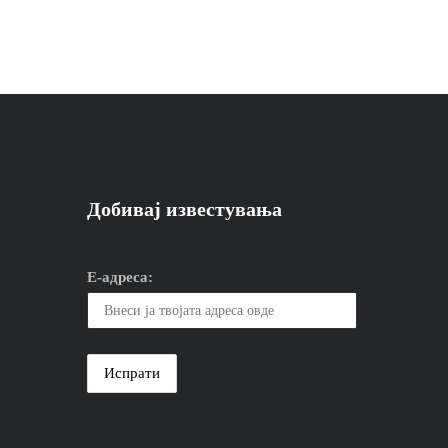
Добивај известувања
Е-адреса: