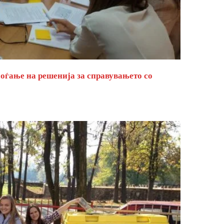
оѓање на решенија за справувањето со