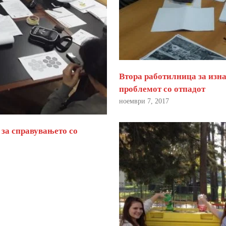
Втора работилница за изна
проблемот со отпадот
ноември 7, 2017
 за справувањето со