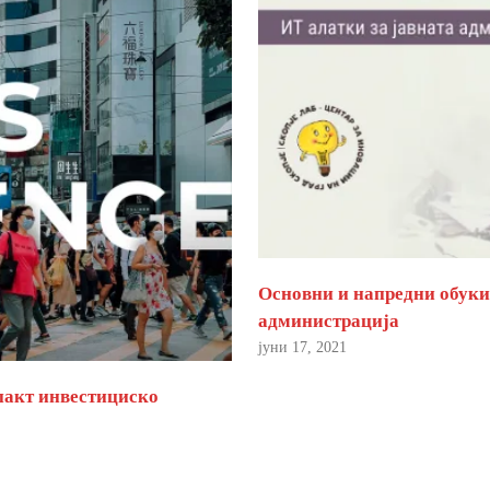
Основни и напредни обуки 
администрација
јуни 17, 2021
пакт инвестициско