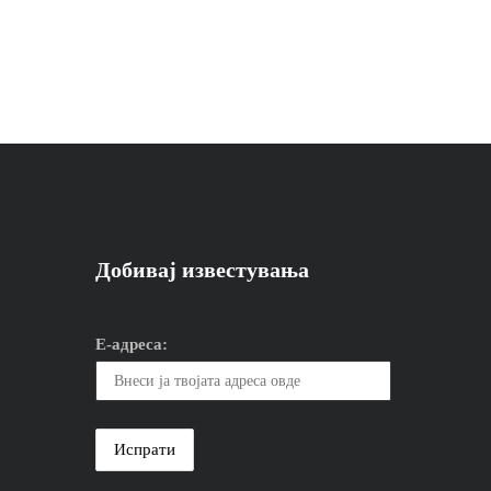
Добивај известувања
Е-адреса: