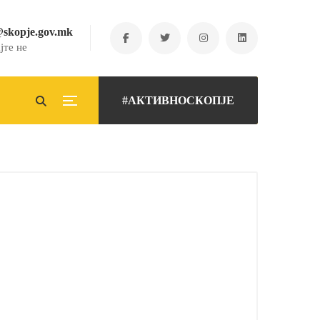
@skopje.gov.mk
јте не
#АКТИВНОСКОПЈЕ