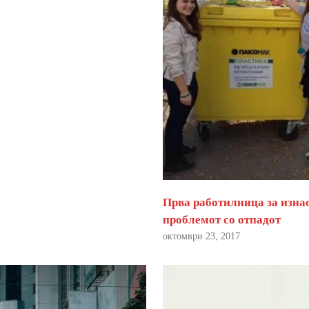
Прва работилница за изна
проблемот со отпадот
октомври 23, 2017