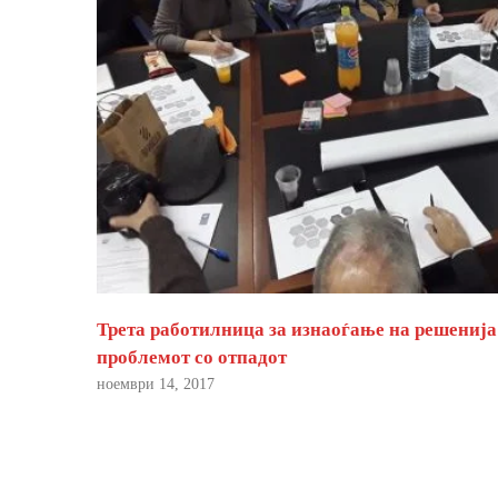
Трета работилница за изнаоѓање на решенија
проблемот со отпадот
ноември 14, 2017