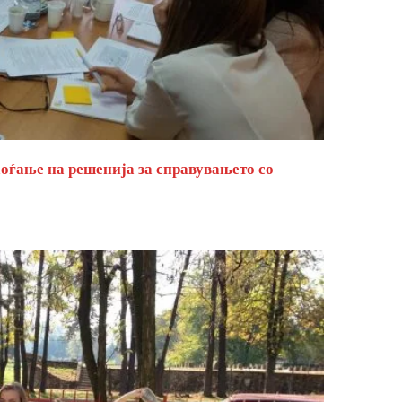
оѓање на решенија за справувањето со