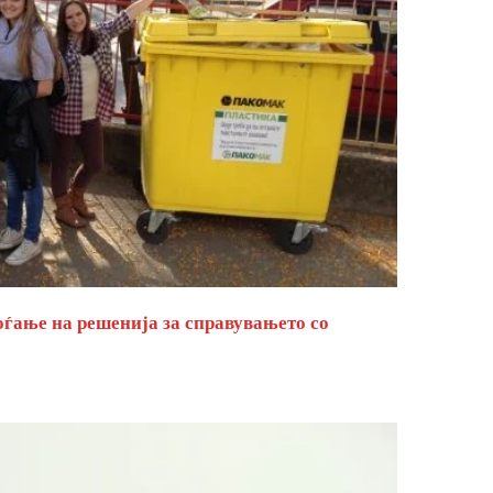
оѓање на решенија за справувањето со