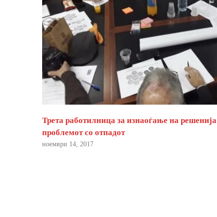
Трета работилница за изнаоѓање на решенија
проблемот со отпадот
ноември 14, 2017