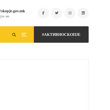
@skopje.gov.mk
јте не
#АКТИВНОСКОПЈЕ