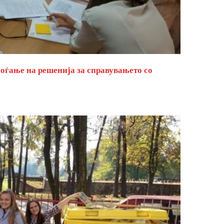
оѓање на решенија за справувањето со