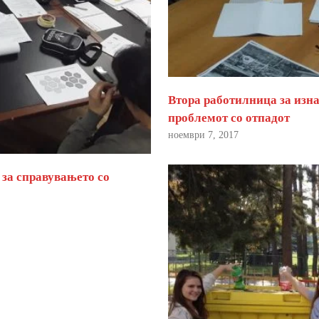
Втора работилница за изна
проблемот со отпадот
ноември 7, 2017
 за справувањето со