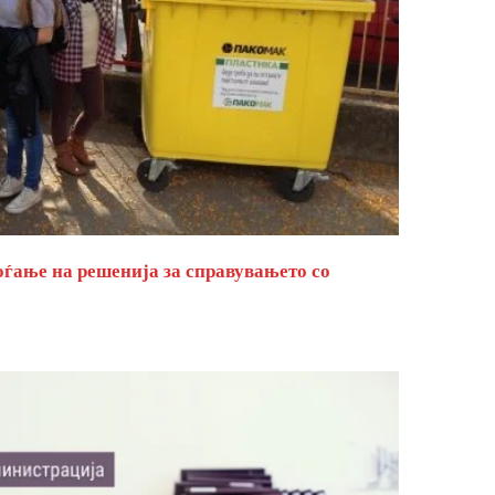
оѓање на решенија за справувањето со