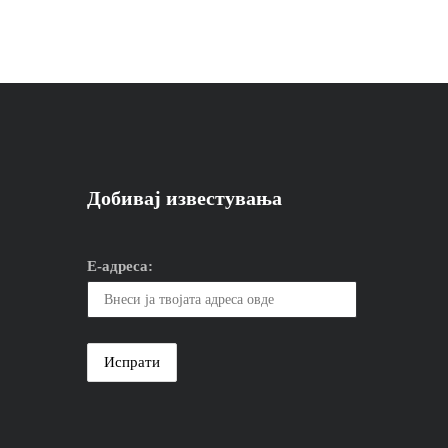
Добивај известувања
Е-адреса: