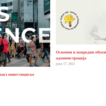
Основни и напредни обуки 
администрација
јуни 17, 2021
пакт инвестициско