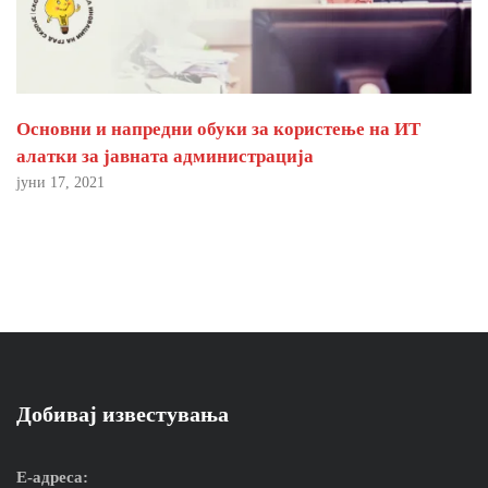
Основни и напредни обуки за користење на ИТ
алатки за јавната администрација
јуни 17, 2021
Добивај известувања
Е-адреса: