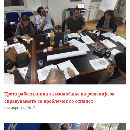
Трета работилница за изнаоѓање на решенија за
справувањето со проблемот со отпадот
ноември 14, 2017