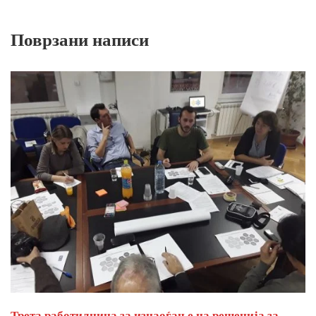
Поврзани написи
Трета работилница за изнаоѓање на решенија за