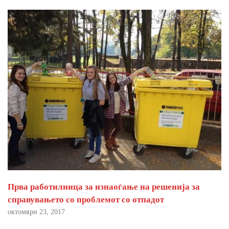
Прва работилница за изнаоѓање на решенија за
справувањето со проблемот со отпадот
октомври 23, 2017