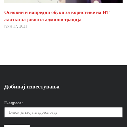
Основни и напредни обуки за користење на ИТ
алатки за јавната администрација
јуни 17, 2021
Добивај известувања
Е-адреса: