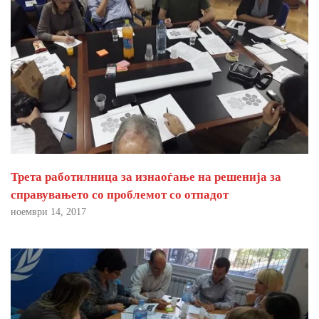
Трета работилница за изнаоѓање на решенија за
справувањето со проблемот со отпадот
ноември 14, 2017