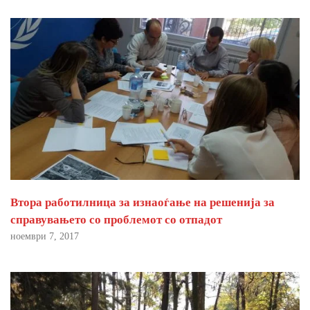
Втора работилница за изнаоѓање на решенија за
справувањето со проблемот со отпадот
ноември 7, 2017