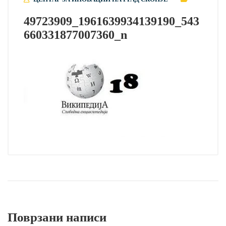
49723909_1961639934139190_543
660331877007360_n
Поврзани написи