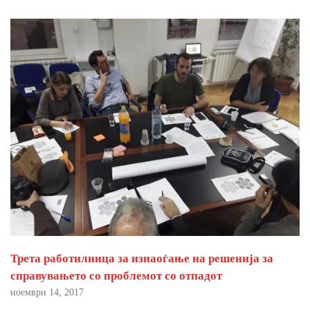
Трета работилница за изнаоѓање на решенија за
справувањето со проблемот со отпадот
ноември 14, 2017