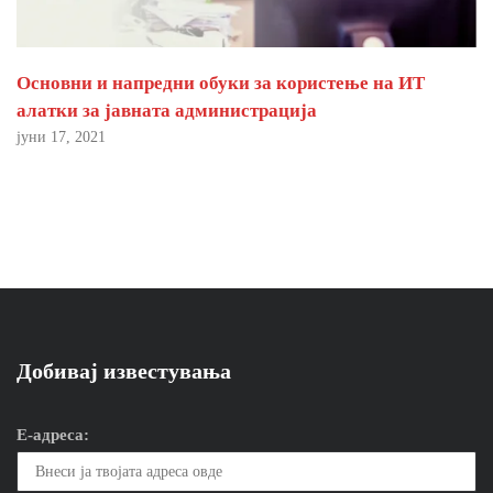
Основни и напредни обуки за користење на ИТ
алатки за јавната администрација
јуни 17, 2021
Добивај известувања
Е-адреса: