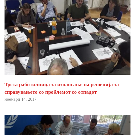
Трета работилница за изнаоѓање на решенија за
справувањето со проблемот со отпадот
ноември 14, 2017