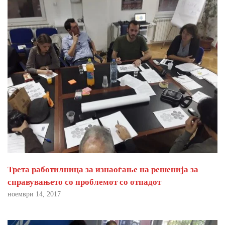
Трета работилница за изнаоѓање на решенија за
справувањето со проблемот со отпадот
ноември 14, 2017