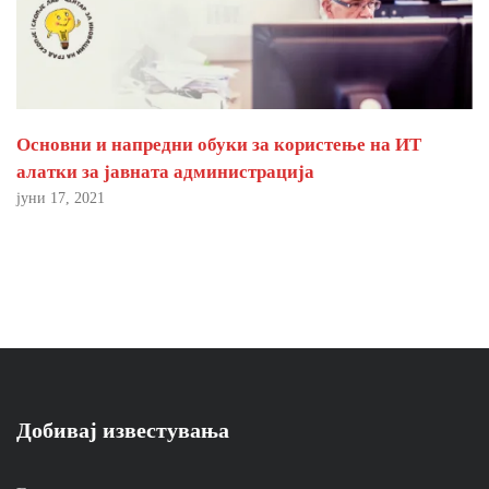
Основни и напредни обуки за користење на ИТ
алатки за јавната администрација
јуни 17, 2021
Добивај известувања