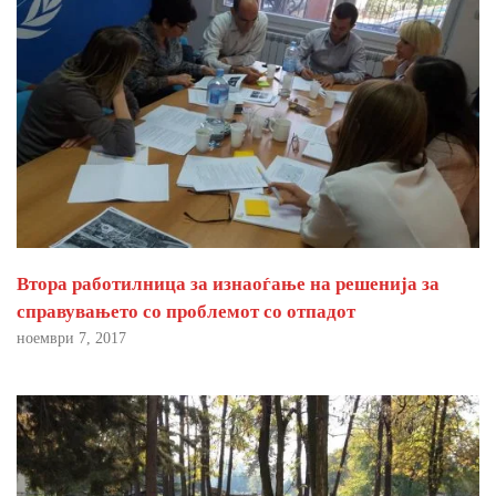
Втора работилница за изнаоѓање на решенија за
справувањето со проблемот со отпадот
ноември 7, 2017