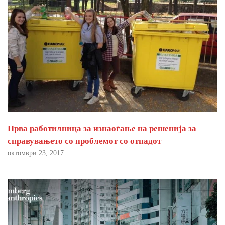
Прва работилница за изнаоѓање на решенија за
справувањето со проблемот со отпадот
октомври 23, 2017